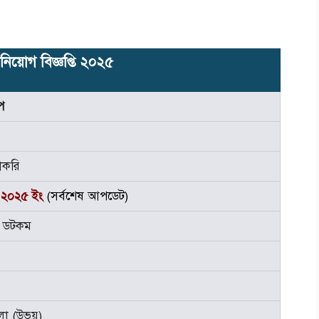
 নিয়োগ বিজ্ঞপ্তি ২০২৫
প
চাকরি
 ২০২৫ ইং
(সর্বশেষ আপডেট)
স ডটকম
লা (উভয়)