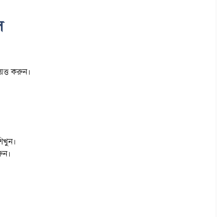
স
ত্ত করুন।
শিখুন।
রুন।