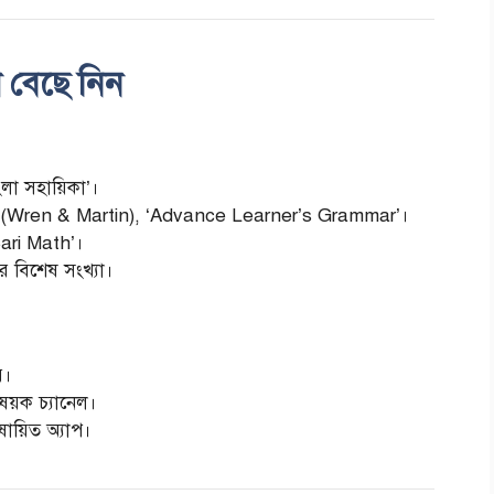
 বেছে নিন
লা সহায়িকা’।
ren & Martin), ‘Advance Learner’s Grammar’।
ari Math’।
র বিশেষ সংখ্যা।
র।
িষয়ক চ্যানেল।
ষায়িত অ্যাপ।