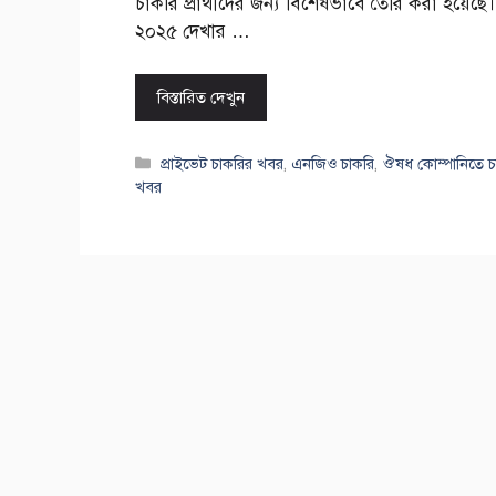
চাকরি প্রার্থীদের জন্য বিশেষভাবে তৈরি করা হয়েছ
২০২৫ দেখার …
বিস্তারিত দেখুন
Categories
প্রাইভেট চাকরির খবর
,
এনজিও চাকরি
,
ঔষধ কোম্পানিতে চ
খবর