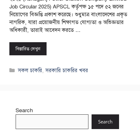
Job Circular 2025) APSCL কর্তৃপক্ষ ১৫ পদে ৫২ জনের
নিয়োগের বিজ্ঞপ্তি প্রকাশ করেছে। শুধুমাত্র বাংলাদেশের প্রকৃত
নাগরিক, যারা প্রয়োজনীয় শিক্ষাগত যোগ্যতা ও অভিজ্ঞতার
অধিকারী, তারাই আবেদন করতে …
বিস্তারিত দেখুন
Categories
সকল চাকরি
,
সরকারি চাকরির খবর
Search
Search