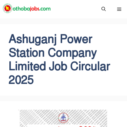
Skip
Me
to
content
Ashuganj Power
Station Company
Limited Job Circular
2025