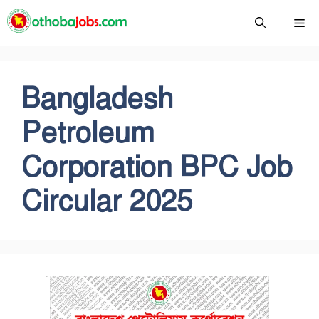
Skip
Me
to
content
Bangladesh
Petroleum
Corporation BPC Job
Circular 2025