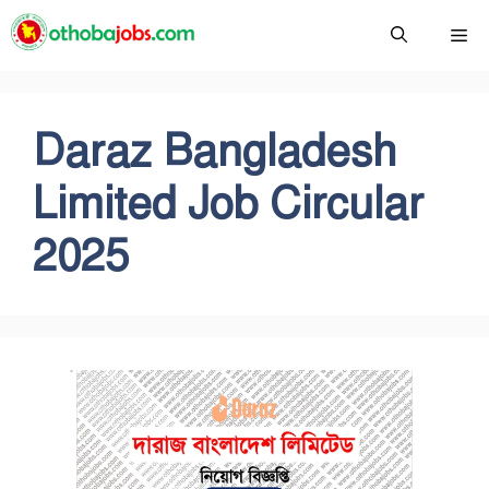
Skip
Me
to
content
Daraz Bangladesh
Limited Job Circular
2025