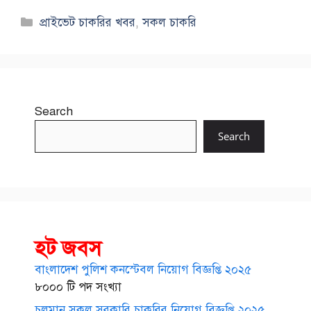
Categories
প্রাইভেট চাকরির খবর
,
সকল চাকরি
Search
Search
হট জবস
বাংলাদেশ পুলিশ কনস্টেবল নিয়োগ বিজ্ঞপ্তি ২০২৫
৮০০০ টি পদ সংখ্যা
চলমান সকল সরকারি চাকরির নিয়োগ বিজ্ঞপ্তি ২০২৫