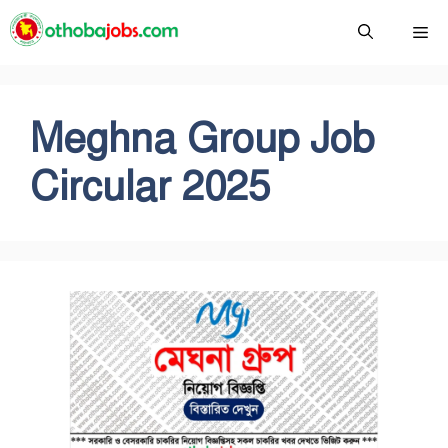
Skip
Me
to
content
Meghna Group Job
Circular 2025