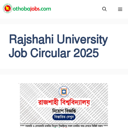
Skip
Me
to
content
Rajshahi University
Job Circular 2025