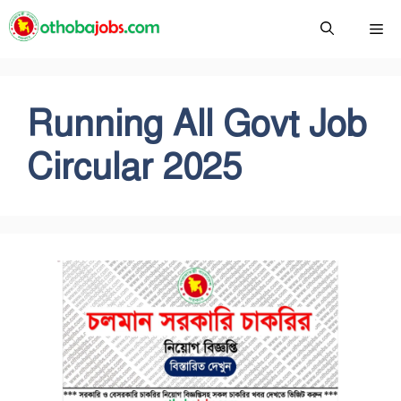
Skip
Me
to
content
Running All Govt Job
Circular 2025