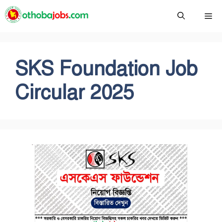
Skip
Me
to
content
SKS Foundation Job
Circular 2025