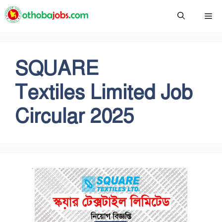
Skip
Me
to
content
SQUARE
Textiles Limited Job
Circular 2025