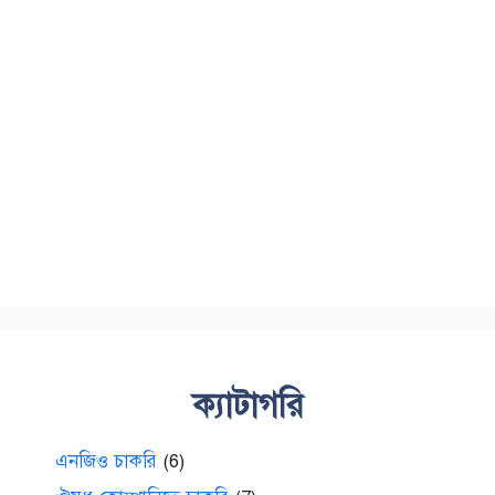
ক্যাটাগরি
এনজিও চাকরি
(6)