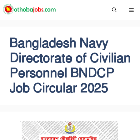
Skip
Me
to
content
Bangladesh Navy
Directorate of Civilian
Personnel BNDCP
Job Circular 2025