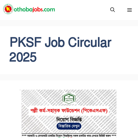
Skip
Me
to
content
PKSF Job Circular
2025