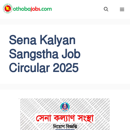
Skip
Me
to
content
Sena Kalyan
Sangstha Job
Circular 2025